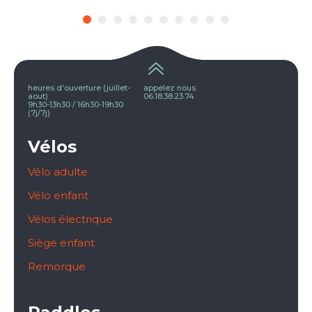
heures d'ouverture (juillet-
appelez nous:
aout)
06.18.38.23.74
9h30-13h30 / 16h30-19h30
(7j/7j)
Vélos
Vélo adulte
Vélo enfant
Vélos électrique
Siège enfant
Remorque