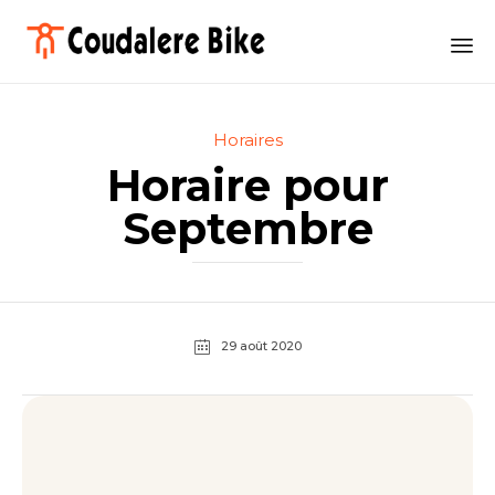
Sk
to
Category
Horaires
co
Horaire pour
Septembre
29 août 2020