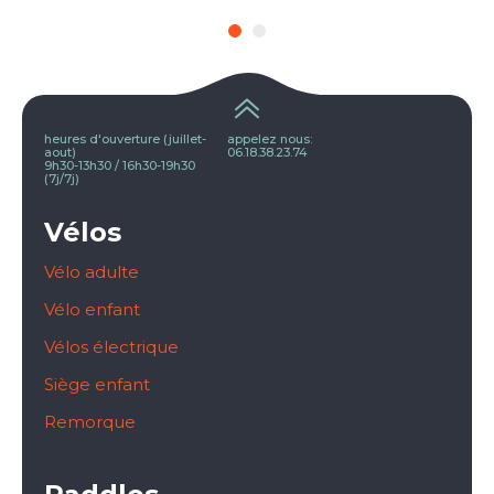
heures d'ouverture (juillet-
appelez nous:
aout)
06.18.38.23.74
9h30-13h30 / 16h30-19h30
(7j/7j)
Vélos
Vélo adulte
Vélo enfant
Vélos électrique
Siège enfant
Remorque